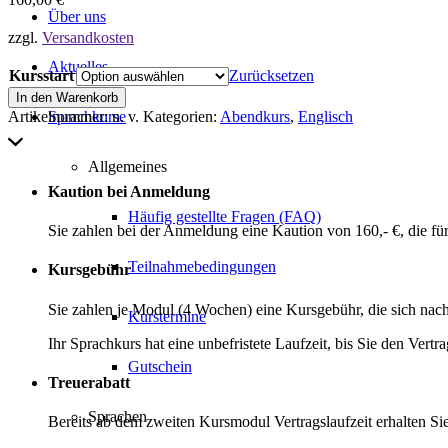
Über uns
zzgl.
Versandkosten
Aktuelles
Kursstart
Zurücksetzen
Abendkurs
In den Warenkorb
English
Artikelnummer:
n. v.
Kategorien:
Abendkurs
,
Englisch
Sprachkurse
for
Business
Menge
Allgemeines
Kaution bei Anmeldung
Häufig gestellte Fragen (FAQ)
Sie zahlen bei der Anmeldung eine Kaution von 160,- €, die für
Teilnahmebedingungen
Kursgebühr
Sie zahlen je Modul (4 Wochen) eine Kursgebühr, die sich nach I
Kurstermine
Ihr Sprachkurs hat eine unbefristete Laufzeit, bis Sie den Vertr
Gutschein
Treuerabatt
Sprachen
Bereits ab dem zweiten Kursmodul Vertragslaufzeit erhalten Sie