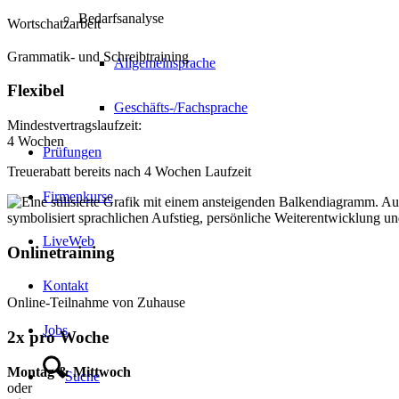
Bedarfsanalyse
Wortschatzarbeit
Grammatik- und Schreibtraining
Allgemeinsprache
Flexibel
Geschäfts-/Fachsprache
Mindestvertragslaufzeit:
4 Wochen
Prüfungen
Treuerabatt bereits nach 4 Wochen Laufzeit
Firmenkurse
LiveWeb
Onlinetraining
Kontakt
Online-Teilnahme von Zuhause
Jobs
2x pro Woche
Montag & Mittwoch
Suche
oder