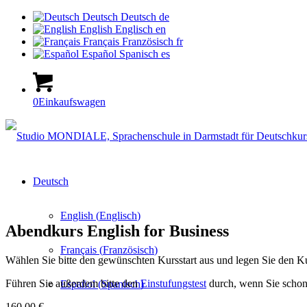
Deutsch
Deutsch
de
English
Englisch
en
Français
Französisch
fr
Español
Spanisch
es
0
Einkaufswagen
Deutsch
English
(
Englisch
)
Abendkurs English for Business
Français
(
Französisch
)
Wählen Sie bitte den gewünschten Kursstart aus und legen Sie den 
Führen Sie außerdem bitte den
Einstufungstest
durch, wenn Sie schon 
Español
(
Spanisch
)
160,00
€