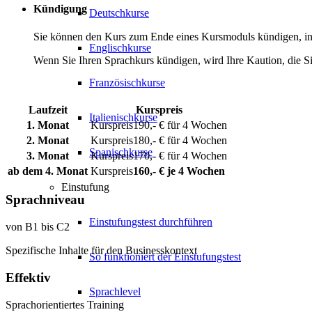
Kündigung
Deutschkurse
Sie können den Kurs zum Ende eines Kursmoduls kündigen, inde
Englischkurse
Wenn Sie Ihren Sprachkurs kündigen, wird Ihre Kaution, die Si
Französischkurse
Laufzeit
Kurspreis
Italienischkurse
1. Monat
190,- € für 4 Wochen
2. Monat
180,- € für 4 Wochen
Spanischkurse
3. Monat
170,- € für 4 Wochen
ab dem 4. Monat
160,- € je 4 Wochen
Einstufung
Sprachniveau
Einstufungstest durchführen
von B1 bis C2
Spezifische Inhalte für den Businesskontext
So funktioniert der Einstufungstest
Effektiv
Sprachlevel
Sprachorientiertes Training